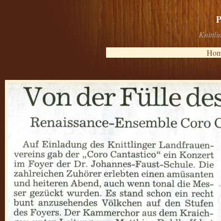
P
Knittl
Hom